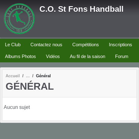
Panneau de gestion des cookies
C.O. St Fons Handball
Le Club
Contactez nous
Compétitions
Inscriptions
Albums Photos
Vidéos
Au fil de la saison
Forum
Accueil
Général
GÉNÉRAL
Aucun sujet