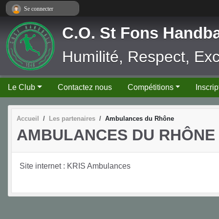
Panneau de gestion des cookies
Se connecter
C.O. St Fons Handba
Humilité, Respect, Ex
Le Club
Contactez nous
Compétitions
Inscrip
Accueil
Les partenaires
Ambulances du Rhône
AMBULANCES DU RHÔNE
Site internet : KRIS Ambulances